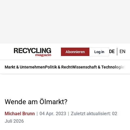
DE
EN
Abonnieren
Log in
Markt & Unternehmen
Politik & Recht
Wissenschaft & Technologie
Ma
Wende am Ölmarkt?
Michael Brunn
04 Apr. 2023
Zuletzt aktualisiert: 02
Juli 2026