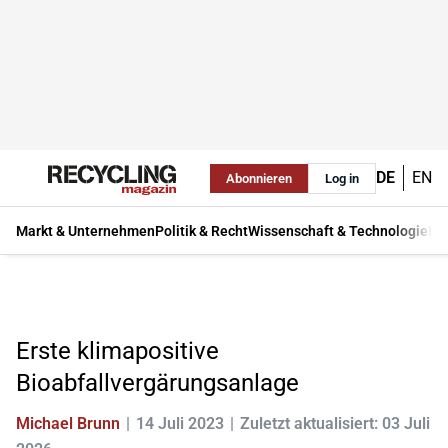
DE
EN
Abonnieren
Log in
Markt & Unternehmen
Politik & Recht
Wissenschaft & Technologie
Ma
Erste klimapositive
Bioabfallvergärungsanlage
Michael Brunn
14 Juli 2023
Zuletzt aktualisiert: 03 Juli