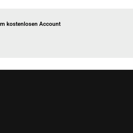
Einloggen
um diesen Artikel zu lesen.
nem kostenlosen Account