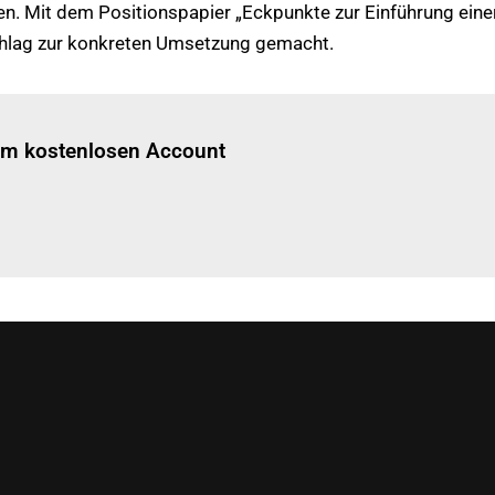
en. Mit dem Positionspapier „Eckpunkte zur Einführung einer
chlag zur konkreten Umsetzung gemacht.
Einloggen
um diesen Artikel zu lesen.
nem kostenlosen Account