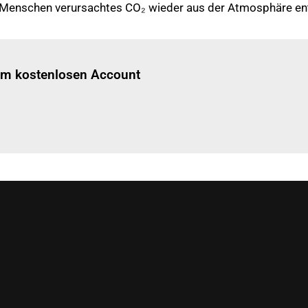
Menschen verursachtes CO₂ wieder aus der Atmosphäre ent
Einloggen
um diesen Artikel zu lesen.
nem kostenlosen Account