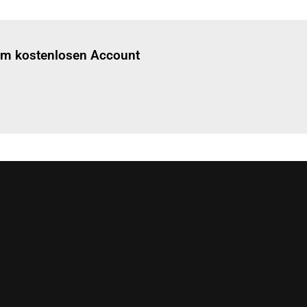
Einloggen
um diesen Artikel zu lesen.
nem kostenlosen Account