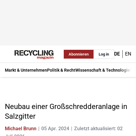
DE
EN
Abonnieren
Log in
Markt & Unternehmen
Politik & Recht
Wissenschaft & Technologie
Ma
Neubau einer Großschredderanlage in
Salzgitter
Michael Brunn
05 Apr. 2024
Zuletzt aktualisiert: 02