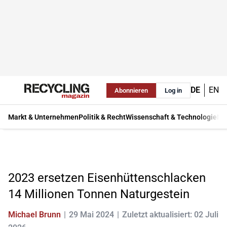
DE
EN
Abonnieren
Log in
Markt & Unternehmen
Politik & Recht
Wissenschaft & Technologie
Ma
2023 ersetzen Eisenhüttenschlacken
14 Millionen Tonnen Naturgestein
Michael Brunn
29 Mai 2024
Zuletzt aktualisiert: 02 Juli