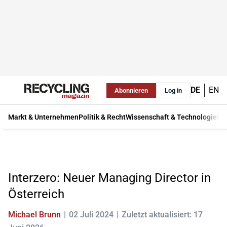
DE
EN
Abonnieren
Log in
Markt & Unternehmen
Politik & Recht
Wissenschaft & Technologie
Ma
Interzero: Neuer Managing Director in
Österreich
Michael Brunn
02 Juli 2024
Zuletzt aktualisiert: 17