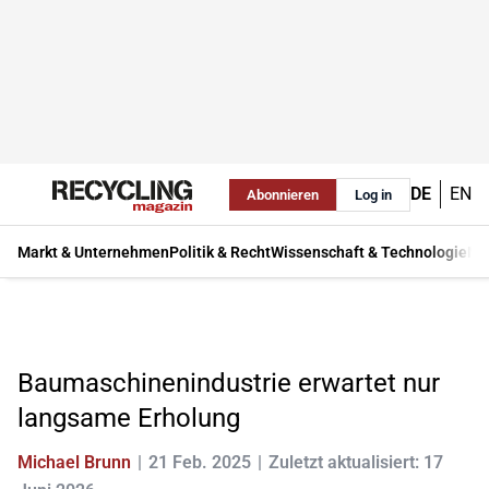
DE
EN
Abonnieren
Log in
Markt & Unternehmen
Politik & Recht
Wissenschaft & Technologie
Ma
Baumaschinenindustrie erwartet nur
langsame Erholung
Michael Brunn
21 Feb. 2025
Zuletzt aktualisiert: 17