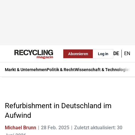
DE
EN
Abonnieren
Log in
Markt & Unternehmen
Politik & Recht
Wissenschaft & Technologie
Ma
Refurbishment in Deutschland im
Aufwind
Michael Brunn
28 Feb. 2025
Zuletzt aktualisiert: 30