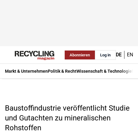
DE
EN
Abonnieren
Log in
Markt & Unternehmen
Politik & Recht
Wissenschaft & Technologie
Ma
Baustoffindustrie veröffentlicht Studie
und Gutachten zu mineralischen
Rohstoffen