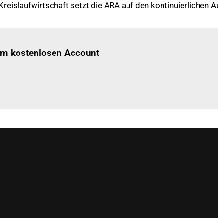
 Kreislaufwirtschaft setzt die ARA auf den kontinuierlichen
Einloggen
um diesen Artikel zu lesen.
nem kostenlosen Account