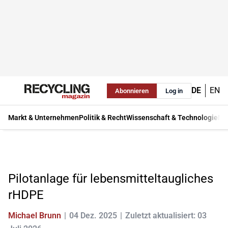
DE
EN
Abonnieren
Log in
Markt & Unternehmen
Politik & Recht
Wissenschaft & Technologie
Ma
Pilotanlage für lebensmitteltaugliches
rHDPE
Michael Brunn
04 Dez. 2025
Zuletzt aktualisiert: 03