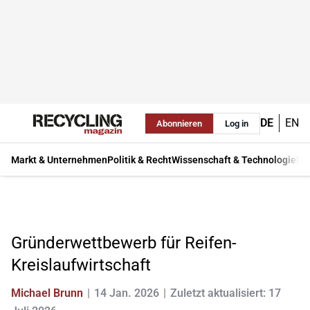
DE
EN
Abonnieren
Log in
Markt & Unternehmen
Politik & Recht
Wissenschaft & Technologie
Ma
Gründerwettbewerb für Reifen-
Kreislaufwirtschaft
Michael Brunn
14 Jan. 2026
Zuletzt aktualisiert: 17