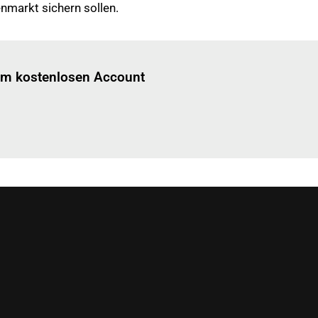
nmarkt sichern sollen.
Einloggen
um diesen Artikel zu lesen.
nem kostenlosen Account