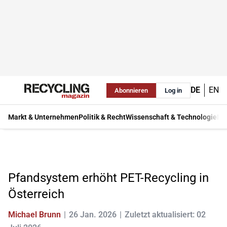
DE
EN
Abonnieren
Log in
Markt & Unternehmen
Politik & Recht
Wissenschaft & Technologie
Ma
Pfandsystem erhöht PET-Recycling in
Österreich
Michael Brunn
26 Jan. 2026
Zuletzt aktualisiert: 02