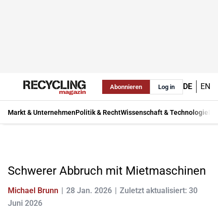
DE
EN
Abonnieren
Log in
Markt & Unternehmen
Politik & Recht
Wissenschaft & Technologie
Ma
Schwerer Abbruch mit Mietmaschinen
Michael Brunn
28 Jan. 2026
Zuletzt aktualisiert: 30
Juni 2026