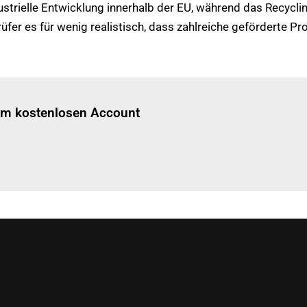
trielle Entwicklung innerhalb der EU, während das Recyclin
Prüfer es für wenig realistisch, dass zahlreiche geförderte
Einloggen
um diesen Artikel zu lesen.
nem kostenlosen Account