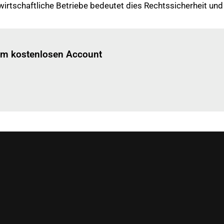
dwirtschaftliche Betriebe bedeutet dies Rechtssicherheit un
Einloggen
um diesen Artikel zu lesen.
nem kostenlosen Account