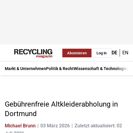
DE
EN
Abonnieren
Log in
Markt & Unternehmen
Politik & Recht
Wissenschaft & Technologie
Ma
Gebührenfreie Altkleiderabholung in
Dortmund
Michael Brunn
03 März 2026
Zuletzt aktualisiert: 02