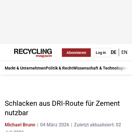
DE
EN
Abonnieren
Log in
Markt & Unternehmen
Politik & Recht
Wissenschaft & Technologie
Ma
Schlacken aus DRI-Route für Zement
nutzbar
Michael Brunn
04 März 2026
Zuletzt aktualisiert: 02