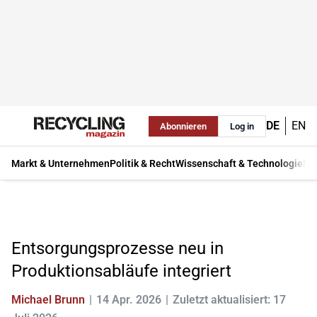
DE
EN
Abonnieren
Log in
Markt & Unternehmen
Politik & Recht
Wissenschaft & Technologie
Ma
Entsorgungsprozesse neu in
Produktionsabläufe integriert
Michael Brunn
14 Apr. 2026
Zuletzt aktualisiert: 17