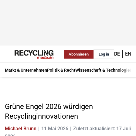
DE
EN
Abonnieren
Log in
Markt & Unternehmen
Politik & Recht
Wissenschaft & Technologie
Ma
Grüne Engel 2026 würdigen
Recyclinginnovationen
Michael Brunn
11 Mai 2026
Zuletzt aktualisiert: 17 Juli