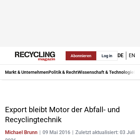
DE
EN
Abonnieren
Log in
Markt & Unternehmen
Politik & Recht
Wissenschaft & Technologie
Ma
Export bleibt Motor der Abfall- und
Recyclingtechnik
Michael Brunn
09 Mai 2016
Zuletzt aktualisiert: 03 Juli