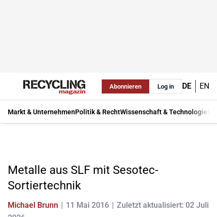
DE
EN
Abonnieren
Log in
Markt & Unternehmen
Politik & Recht
Wissenschaft & Technologie
Ma
Metalle aus SLF mit Sesotec-
Sortiertechnik
Michael Brunn
11 Mai 2016
Zuletzt aktualisiert: 02 Juli