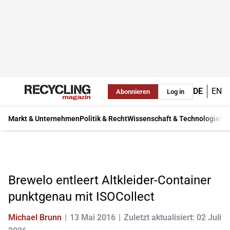
DE
EN
Abonnieren
Log in
Markt & Unternehmen
Politik & Recht
Wissenschaft & Technologie
Ma
Brewelo entleert Altkleider-Container
punktgenau mit ISOCollect
Michael Brunn
13 Mai 2016
Zuletzt aktualisiert: 02 Juli