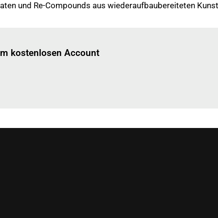
ulaten und Re-Compounds aus wiederaufbaubereiteten Kunst
Einloggen
um diesen Artikel zu lesen.
nem kostenlosen Account