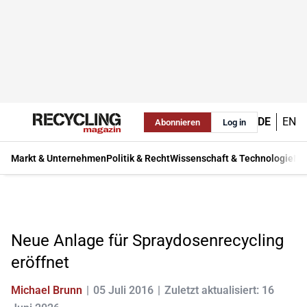
DE
EN
Abonnieren
Log in
Markt & Unternehmen
Politik & Recht
Wissenschaft & Technologie
Ma
Neue Anlage für Spraydosenrecycling
eröffnet
Michael Brunn
05 Juli 2016
Zuletzt aktualisiert: 16