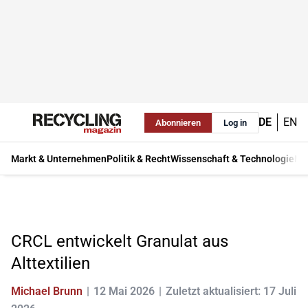
DE
EN
Abonnieren
Log in
Markt & Unternehmen
Politik & Recht
Wissenschaft & Technologie
Ma
CRCL entwickelt Granulat aus
Alttextilien
Michael Brunn
12 Mai 2026
Zuletzt aktualisiert: 17 Juli