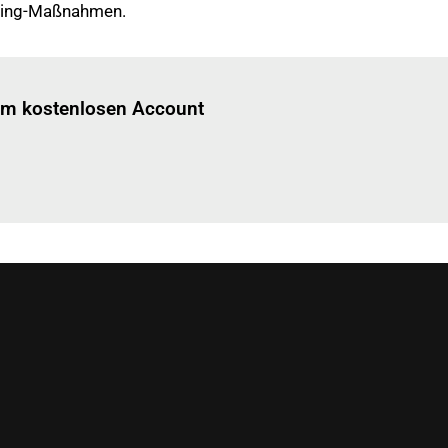
tering-Maßnahmen.
Einloggen
um diesen Artikel zu lesen.
nem kostenlosen Account