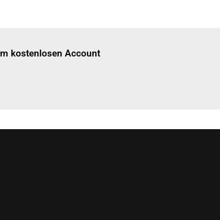
Einloggen
um diesen Artikel zu lesen.
nem kostenlosen Account