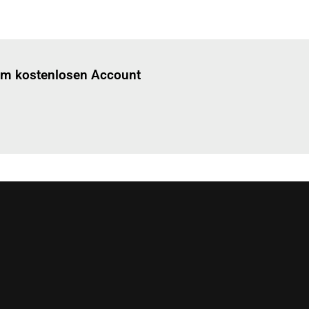
Einloggen
um diesen Artikel zu lesen.
nem kostenlosen Account