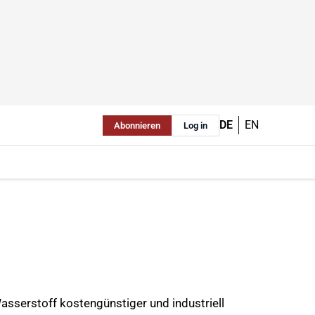
DE
EN
Abonnieren
Log in
sserstoff kostengünstiger und industriell