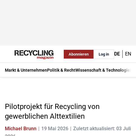
DE
EN
Abonnieren
Log in
Markt & Unternehmen
Politik & Recht
Wissenschaft & Technologie
Ma
Pilotprojekt für Recycling von
gewerblichen Alttextilien
Michael Brunn
19 Mai 2026
Zuletzt aktualisiert: 03 Juli