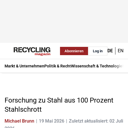
DE
EN
Abonnieren
Log in
Markt & Unternehmen
Politik & Recht
Wissenschaft & Technologie
Ma
Forschung zu Stahl aus 100 Prozent
Stahlschrott
Michael Brunn
19 Mai 2026
Zuletzt aktualisiert: 02 Juli