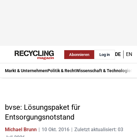
DE
EN
Abonnieren
Log in
Markt & Unternehmen
Politik & Recht
Wissenschaft & Technologie
Ma
bvse: Lösungspaket für
Entsorgungsnotstand
Michael Brunn
10 Okt. 2016
Zuletzt aktualisiert: 03