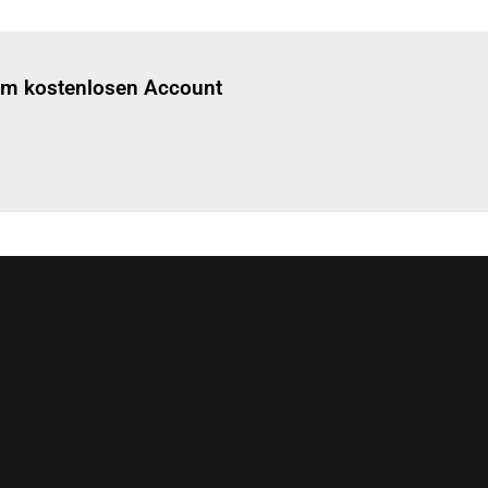
Einloggen
um diesen Artikel zu lesen.
nem kostenlosen Account