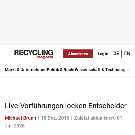
DE
EN
Abonnieren
Log in
Markt & Unternehmen
Politik & Recht
Wissenschaft & Technologie
Ma
Live-Vorführungen locken Entscheider
Michael Brunn
18 Dez. 2016
Zuletzt aktualisiert: 01
Juli 2026