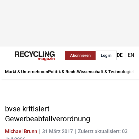
DE
EN
Abonnieren
Log in
Markt & Unternehmen
Politik & Recht
Wissenschaft & Technologie
Ma
bvse kritisiert
Gewerbeabfallverordnung
Michael Brunn
31 März 2017
Zuletzt aktualisiert: 03