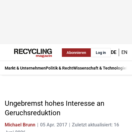
DE
EN
Abonnieren
Log in
Markt & Unternehmen
Politik & Recht
Wissenschaft & Technologie
Ma
Ungebremst hohes Interesse an
Geruchsreduktion
Michael Brunn
05 Apr. 2017
Zuletzt aktualisiert: 16