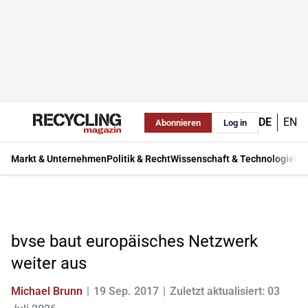
DE
EN
Abonnieren
Log in
Markt & Unternehmen
Politik & Recht
Wissenschaft & Technologie
Ma
bvse baut europäisches Netzwerk
weiter aus
Michael Brunn
19 Sep. 2017
Zuletzt aktualisiert: 03