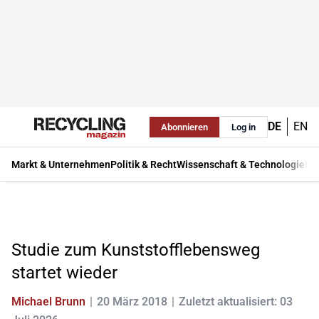
DE
EN
Abonnieren
Log in
Markt & Unternehmen
Politik & Recht
Wissenschaft & Technologie
Ma
Studie zum Kunststofflebensweg
startet wieder
Michael Brunn
20 März 2018
Zuletzt aktualisiert: 03