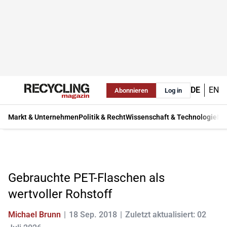
DE
EN
Abonnieren
Log in
Markt & Unternehmen
Politik & Recht
Wissenschaft & Technologie
Ma
Gebrauchte PET-Flaschen als
wertvoller Rohstoff
Michael Brunn
18 Sep. 2018
Zuletzt aktualisiert: 02