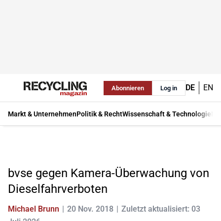
DE
EN
Abonnieren
Log in
Markt & Unternehmen
Politik & Recht
Wissenschaft & Technologie
Ma
bvse gegen Kamera-Überwachung von
Dieselfahrverboten
Michael Brunn
20 Nov. 2018
Zuletzt aktualisiert: 03