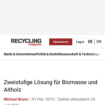
DE
EN
Abonnieren
Log in
Markt & Unternehmen
Politik & Recht
Wissenschaft & Technologie
Ma
Zweistufige Lösung für Biomasse und
Altholz
Michael Brunn
01 Feb. 2019
Zuletzt aktualisiert: 03