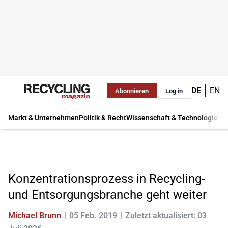
DE
EN
Abonnieren
Log in
Markt & Unternehmen
Politik & Recht
Wissenschaft & Technologie
Ma
Konzentrationsprozess in Recycling-
und Entsorgungsbranche geht weiter
Michael Brunn
05 Feb. 2019
Zuletzt aktualisiert: 03