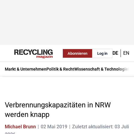
DE
EN
Abonnieren
Log in
Markt & Unternehmen
Politik & Recht
Wissenschaft & Technologie
Ma
Verbrennungskapazitäten in NRW
werden knapp
Michael Brunn
02 Mai 2019
Zuletzt aktualisiert: 03 Juli