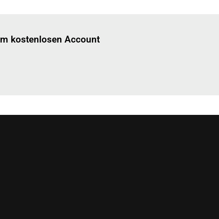
Einloggen
um diesen Artikel zu lesen.
nem kostenlosen Account