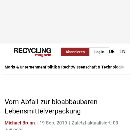
DE
EN
Abonnieren
Log in
Markt & Unternehmen
Politik & Recht
Wissenschaft & Technologie
Ma
Vom Abfall zur bioabbaubaren
Lebensmittelverpackung
Michael Brunn
19 Sep. 2019
Zuletzt aktualisiert: 03