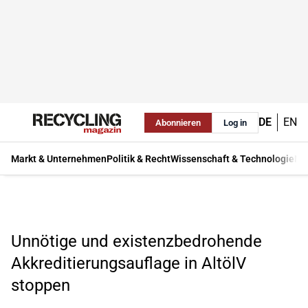
DE
EN
Abonnieren
Log in
Markt & Unternehmen
Politik & Recht
Wissenschaft & Technologie
Ma
Unnötige und existenzbedrohende
Akkreditierungsauflage in AltölV
stoppen